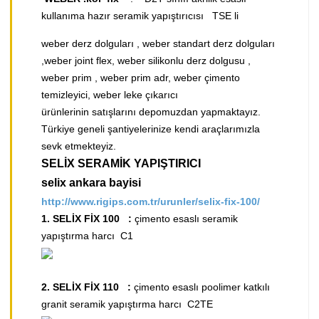
kullanıma hazır seramik yapıştırıcısı TSE li
weber derz dolguları , weber standart derz dolguları
,weber joint flex, weber silikonlu derz dolgusu ,
weber prim , weber prim adr, weber çimento
temizleyici, weber leke çıkarıcı
​ürünlerinin satışlarını depomuzdan yapmaktayız.
Türkiye geneli şantiyelerinize kendi araçlarımızla
sevk etmekteyiz.
SELİX SERAMİK YAPIŞTIRICI
​selix ankara bayisi
http://www.rigips.com.tr/urunler/selix-fix-100/
​1. SELİX FİX 100 :
çimento esaslı seramik
yapıştırma harcı C1
​2. SELİX FİX 110 :
​çimento esaslı poolimer katkılı
granit seramik yapıştırma harcı C2TE