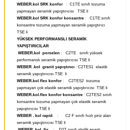
WEBER.kol SRK konfor
: C1TE sınıfı tozuma
yapmayan seramik yapıştırıcısı TSE li
WEBER.kol SRK konfor konsantre
: C1TE sınıfı
konsantre tozuma yapmayan seramik yapıştırıcı
TSE li
YÜKSEK PERFORMANSLI SERAMİK
YAPIŞTIRICILAR
​
WEBER.kol porselen
: C2TE sınıfı yüksek
performanslı seramik yapıştırıcısı TSE li
WEBER .kol granit yapıştırıcı
: C2TES1 elastik
seramik yapıştırıcısı TSE li
WEBER.kol flex konfor
: C2TES2 tozuma
yapmayan çok elastik seramik yapıştırıcısı TSE li
WEBER.kol.flex konfor konsantre
: C2TES2 sınıfı
konsantre tozuma yapmayan çok elastik seramik
yapıştırıcısı TSE li
WEBER . kol rapid
: C2 F sınıfı hızlı piriz alan
seramik yapıştırıcısı TSE li
WEBER .kol fix
: D2T sınıfı akrilik esaslı