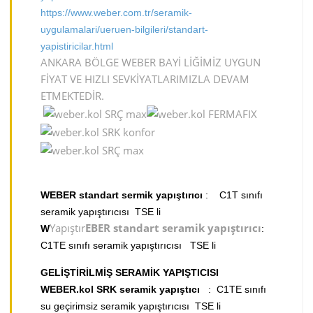
https://www.weber.com.tr/seramik-
uygulamalari/ueruen-bilgileri/standart-
yapistiricilar.html
ANKARA BÖLGE WEBER BAYİ LİĞİMİZ UYGUN
FİYAT VE HIZLI SEVKİYATLARIMIZLA DEVAM
ETMEKTEDİR.
WEBER standart sermik yapıştırıcı
: C1T sınıfı
seramik yapıştırıcısı TSE li
Yapıştır
EBER standart seramik yapıştırıcı
W
:
C1TE sınıfı seramik yapıştırıcısı TSE li
GELİŞTİRİLMİŞ SERAMİK YAPIŞTICISI
WEBER.kol SRK seramik yapıştıcı
: C1TE sınıfı
su geçirimsiz seramik yapıştırıcısı TSE li