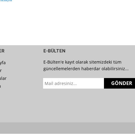
nasayfa
ER
E-BÜLTEN
E-Bülten'e kayıt olarak sitemizdeki tüm
yfa
güncellemelerden haberdar olabilirsiniz...
r
lar
GÖNDER
m