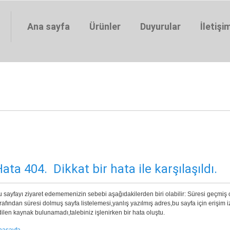
Ana sayfa
Ürünler
Duyurular
İletişi
ata 404. Dikkat bir hata ile karşılaşıldı.
 sayfayı ziyaret edememenizin sebebi aşağıdakilerden biri olabilir: Süresi geçmiş
rafından süresi dolmuş sayfa listelemesi,yanlış yazılmış adres,bu sayfa için erişim 
ilen kaynak bulunamadı,talebiniz işlenirken bir hata oluştu.