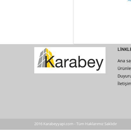
A
LİNKL
Ana sa
Ürünle
Duyuru
İletişi
2016 Karabeyyapi.com - Tüm Haklarımız Saklıdır