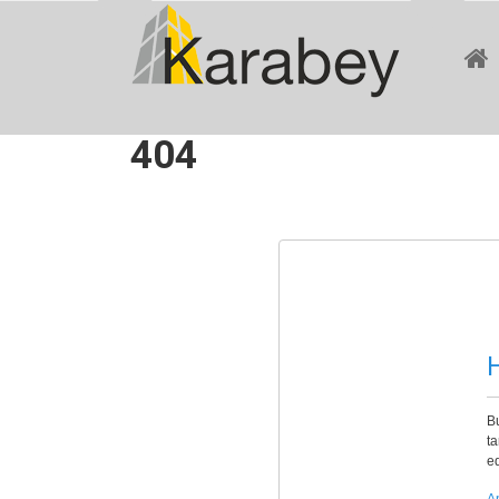
404
H
Bu
ta
ed