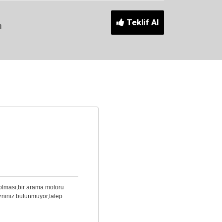
Teklif Al
m
 olması,bir arama motoru
izniniz bulunmuyor,talep