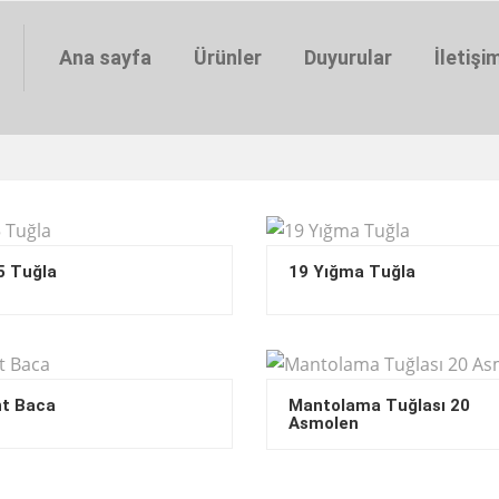
Ana sayfa
Ürünler
Duyurular
İletişi
5 Tuğla
19 Yığma Tuğla
t Baca
Mantolama Tuğlası 20
Asmolen